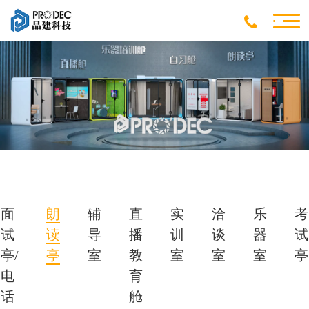
面
朗
辅
直
实
洽
乐
考
试
读
导
播
训
谈
器
试
亭/
亭
室
教
室
室
室
亭
电
育
话
舱